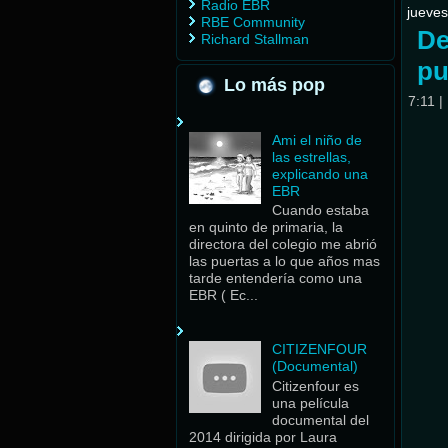
Radio EBR
jueves
RBE Community
De
Richard Stallman
pu
Lo más pop
7:11
|
Ami el niño de
las estrellas,
explicando una
EBR
Cuando estaba
en quinto de primaria, la
directora del colegio me abrió
las puertas a lo que años mas
tarde entendería como una
EBR ( Ec...
CITIZENFOUR
(Documental)
Citizenfour es
una película
documental del
2014 dirigida por Laura