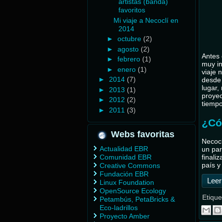
artistas (banda)
favoritos
Mi viaje a Necoclí en
2014
►
octubre
(2)
►
agosto
(2)
Antes 
►
febrero
(1)
muy in
►
enero
(1)
viaje 
►
2014
(7)
desde 
lugar,
►
2013
(1)
proyec
►
2012
(2)
tiempo
►
2011
(3)
¿Cóm
Webs favoritas
Necocl
Actualidad EBR
un par
Comunidad EBR
finali
país y
Creative Commons
Fundación EBR
Leer
Linux Foundation
OpenSource Ecology
Etique
Petambús, PetaBricks &
Eco-ladrillos
Proyecto Amber