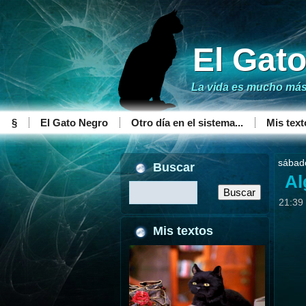
El Gat
La vida es mucho más 
§
El Gato Negro
Otro día en el sistema...
Mis text
sábad
Buscar
Al
21:39
Mis textos