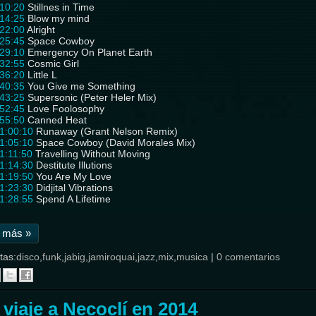
10:20
Stillnes in Time
14:25
Blow my mind
22:00
Alright
25:45
Space Cowboy
29:10
Emergency On Planet Earth
32:55
Cosmic Girl
36:20
Little L
40:35
You Give me Something
43:25
Supersonic (Peter Heler Mix)
52:45
Love Foolosophy
55:50
Canned Heat
1:00:10
Runaway (Grant Nelson Remix)
1:05:10
Space Cowboy (David Morales Mix)
1:11:50
Travelling Without Moving
1:14:30
Destitute Illutions
1:19:50
You Are My Love
1:23:30
Didjital Vibrations
1:28:55
Spend A Lifetime
 más »
tas:
disco
,
funk
,
jabig
,
jamiroquai
,
jazz
,
mix
,
musica
|
0 comentarios
 viaje a Necoclí en 2014