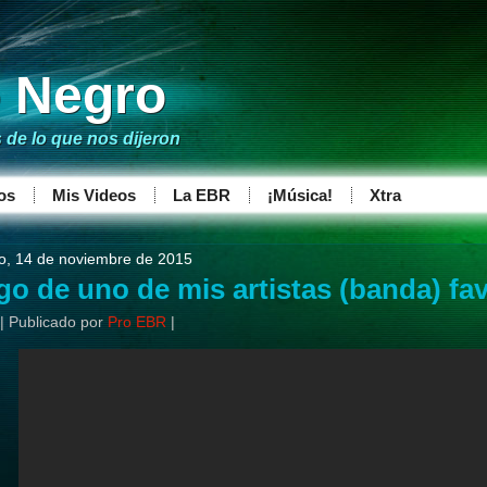
o Negro
de lo que nos dijeron
os
Mis Videos
La EBR
¡Música!
Xtra
o, 14 de noviembre de 2015
go de uno de mis artistas (banda) fa
|
Publicado por
Pro EBR
|