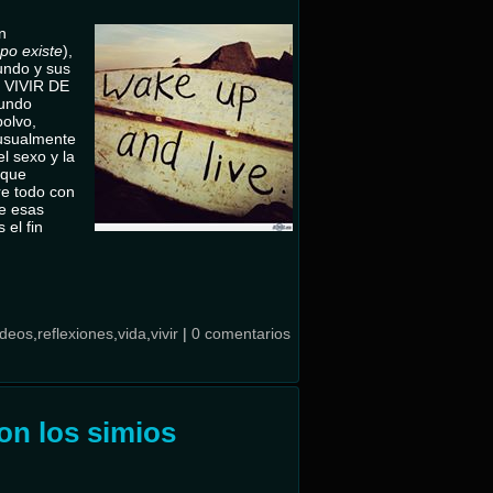
n
po existe
),
undo y sus
e VIVIR DE
mundo
olvo,
e usualmente
el sexo y la
 que
e todo con
ue esas
 el fin
ideos
,
reflexiones
,
vida
,
vivir
|
0 comentarios
on los simios