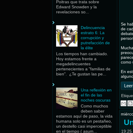
Poitras que trata sobre
Edward Snowden y la
revelaciones so...
Se hab
Delincuencia
de cad
estrato 6: La
debate
corrupción y
person
putrefacción de
Muchas
la élite
preocu
Los tiempos han cambiado.
parece
Hoy estamos frente a
como 
megadelincuentes
pertenecientes a "familias de
En est
bien". ¿Te gustan las pe...
alguno
Leer
Una reflexión en
el fin de las
Etique
noches oscuras
Como muchos
deben saber
miérco
estamos aquí de paso, la vida
Un
humana solo es un pestañeo,
un destello casi imperceptible
en el tiempo ( asum...
19:25