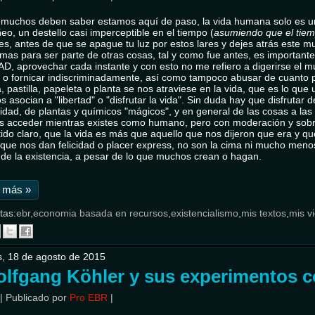
muchos deben saber estamos aquí de paso, la vida humana solo es u
eo, un destello casi imperceptible en el tiempo (
asumiendo que el tiem
es, antes de que se apague tu luz por estos lares y dejes atrás este m
mas para ser parte de otras cosas, tal y como fue antes, es important
, aprovechar cada instante y con esto no me refiero a digerirse el 
 o fornicar indiscriminadamente, así como tampoco abusar de cuanto p
, pastilla, papeleta o planta se nos atraviese en la vida, que es lo qu
 asocian a "libertad" o "disfrutar la vida". Sin duda hay que disfrutar d
idad, de plantas y químicos "mágicos", y en general de las cosas a las
s acceder mientras existes como humano, pero con moderación y sobr
tido claro, que la vida es más que aquello que nos dijeron que era y q
que nos dan felicidad o placer express, no son la cima ni mucho menos
 de la existencia, a pesar de lo que muchos crean o hagan.
 más »
tas:
ebr
,
economia basada en recursos
,
existencialismo
,
mis textos
,
mis v
, 18 de agosto de 2015
lfgang Köhler y sus experimentos c
|
Publicado por
Pro EBR
|