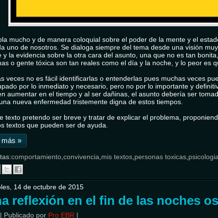
la mucho y de manera coloquial sobre el poder de la mente y el estad
a uno de nosotros. Se dialoga siempre del tema desde una visión muy po
 y la evidencia sobre la otra cara del asunto, una que no es tan bonit
as o gente tóxica son tan reales como el día y la noche, y lo peor es q
 veces no es fácil identificarlas o entenderlas pues muchas veces pue
pado por lo inmediato y necesario, pero no por lo importante y definit
n aumentar en el tiempo y al ser dañinas, el asunto debería ser toma
una nueva enfermedad tristemente digna de estos tiempos.
e texto pretendo ser breve y tratar de explicar el problema, proponien
s textos que pueden ser de ayuda.
 más »
tas:
comportamiento
,
convivencia
,
mis textos
,
personas toxicas
,
psicologi
les, 14 de octubre de 2015
a reflexión en el fin de las noches o
|
Publicado por
Pro EBR
|