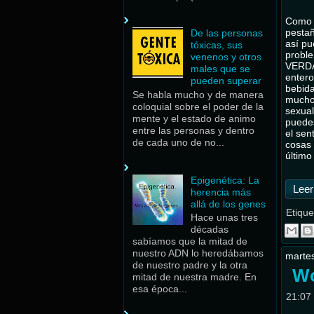
Como 
pestañ
De las personas
así pu
tóxicas, sus
proble
venenos y otros
VERDAD
males que se
entero
pueden superar
bebida
Se habla mucho y de manera
muchos
coloquial sobre el poder de la
sexual
mente y el estado de animo
puede
entre las personas y dentro
el sen
de cada uno de no...
cosas 
último
Epigenética: La
Leer
herencia más
allá de los genes
Etique
Hace unas tres
décadas
sabíamos que la mitad de
nuestro ADN lo heredábamos
martes
de nuestro padre y la otra
Wo
mitad de nuestra madre. En
esa época...
21:07