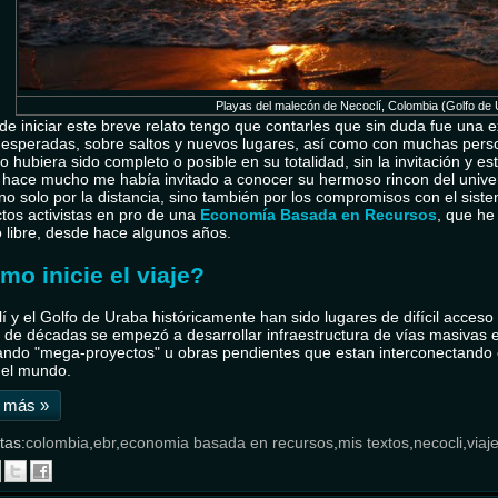
Playas del malecón de Necoclí, Colombia (Golfo de
de iniciar este breve relato tengo que contarles que sin duda fue una e
esperadas, sobre saltos y nuevos lugares, así como con muchas pers
no hubiera sido completo o posible en su totalidad, sin la invitación y 
hace mucho me había invitado a conocer su hermoso rincon del universo
 no solo por la distancia, sino también por los compromisos con el siste
tos activistas en pro de una
Economía Basada en Recursos
, que he
 libre, desde hace algunos años.
o inicie el viaje?
í y el Golfo de Uraba históricamente han sido lugares de difícil acceso 
 de décadas se empezó a desarrollar infraestructura de vías masivas 
zando "mega-proyectos" u obras pendientes que estan interconectando 
 el mundo.
 más »
tas:
colombia
,
ebr
,
economia basada en recursos
,
mis textos
,
necocli
,
viaj