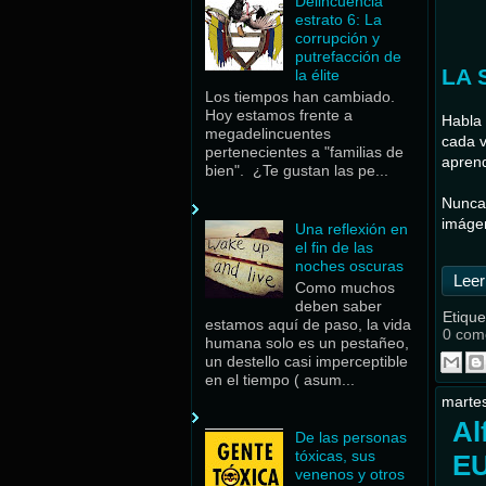
Delincuencia
estrato 6: La
corrupción y
putrefacción de
LA 
la élite
Los tiempos han cambiado.
Hoy estamos frente a
Habla 
megadelincuentes
cada v
pertenecientes a "familias de
aprend
bien". ¿Te gustan las pe...
Nunca 
imágen
Una reflexión en
el fin de las
noches oscuras
Leer
Como muchos
deben saber
Etique
estamos aquí de paso, la vida
0 com
humana solo es un pestañeo,
un destello casi imperceptible
en el tiempo ( asum...
martes
Al
De las personas
tóxicas, sus
EU
venenos y otros