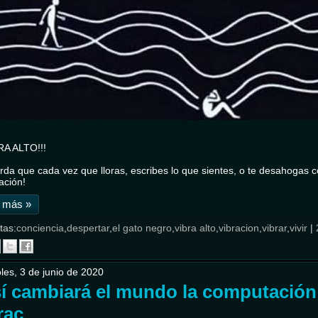
RA ALTO!!!
da que cada vez que lloras, escribes lo que sientes, o te desahogas co
ración!
 más »
tas:
conciencia
,
despertar
,
el gato negro
,
vibra alto
,
vibracion
,
vibrar
,
vivir
|
les, 3 de junio de 2020
í cambiará el mundo la computación 
rac