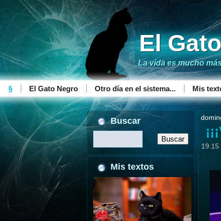
El Gat
La vida es mucho más 
§
El Gato Negro
Otro día en el sistema...
Mis text
domin
Buscar
¡¡
19:15
Mis textos