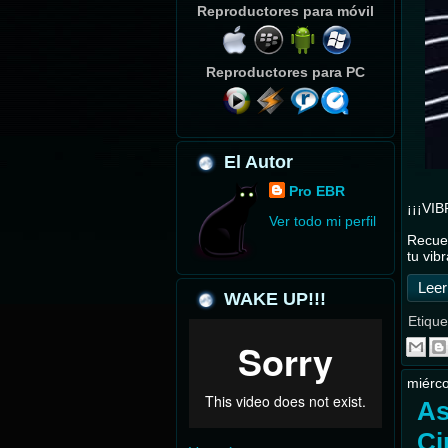
Reproductores para móvil
Reproductores para PC
El Autor
Pro EBR
¡¡¡VIB
Ver todo mi perfil
Recuer
tu vib
Leer
WAKE UP!!!
Etique
miérco
As
Ci