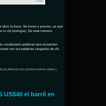
 abrir la boca. Se breve y preciso, ya que
 tu chi (
energía
). De esta manera
tu vocabulario palabras que proyecten
ricado con tus palabras cargadas de chi.
duria
,
silencio
,
tao
,
taoismo
,
texto
,
video
|
 US$40 el barril en