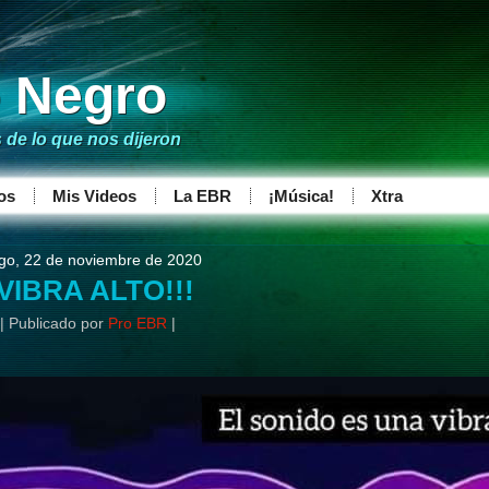
o Negro
de lo que nos dijeron
os
Mis Videos
La EBR
¡Música!
Xtra
go, 22 de noviembre de 2020
¡VIBRA ALTO!!!
|
Publicado por
Pro EBR
|