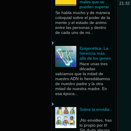
males que se
21:32
pueden superar
Se habla mucho y de manera
coloquial sobre el poder de la
mente y el estado de animo
entre las personas y dentro
de cada uno de no...
Epigenética: La
herencia más
allá de los genes
Hace unas tres
décadas
sabíamos que la mitad de
nuestro ADN lo heredábamos
de nuestro padre y la otra
mitad de nuestra madre. En
esa época...
Sobre la envidia .
. .
¡No envidies, has
lo propio por ti!
Sin duda alguna,