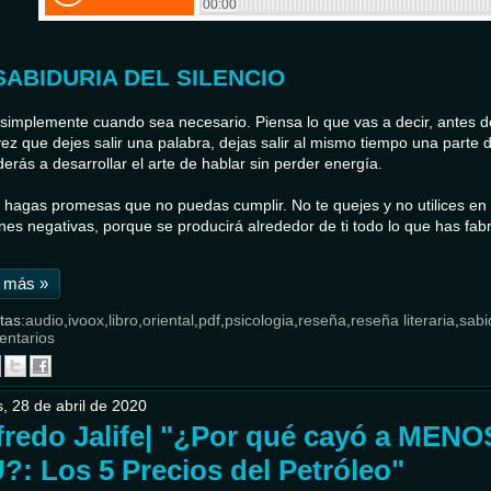
SABIDURIA DEL SILENCIO
simplemente cuando sea necesario. Piensa lo que vas a decir, antes de
ez que dejes salir una palabra, dejas salir al mismo tiempo una parte de
erás a desarrollar el arte de hablar sin perder energía.
hagas promesas que no puedas cumplir. No te quejes y no utilices en 
es negativas, porque se producirá alrededor de ti todo lo que has fab
 más »
tas:
audio
,
ivoox
,
libro
,
oriental
,
pdf
,
psicologia
,
reseña
,
reseña literaria
,
sabi
entarios
, 28 de abril de 2020
fredo Jalife| "¿Por qué cayó a MENOS
?: Los 5 Precios del Petróleo"