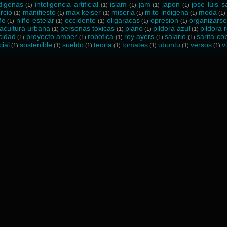
digenas
inteligencia artificial
islam
jam
japon
jose luis 
(1)
(1)
(1)
(1)
(1)
rcio
manifiesto
max keiser
miseria
mito indigena
moda
(1)
(1)
(1)
(1)
(1)
(1)
ño
niño estelar
occidente
oligaracas
opresion
organizars
(1)
(1)
(1)
(1)
(1)
acultura urbana
personas toxicas
piano
pildora azul
pildora 
(1)
(1)
(1)
(1)
cidad
proyecto amber
robotica
roy ayers
salario
sarita co
(1)
(1)
(1)
(1)
(1)
cial
sostenible
sueldo
teoria
tomates
ubuntu
versos
v
(1)
(1)
(1)
(1)
(1)
(1)
(1)