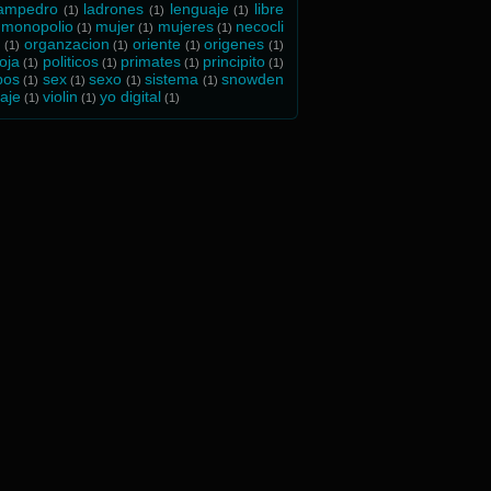
sampedro
ladrones
lenguaje
libre
(1)
(1)
(1)
monopolio
mujer
mujeres
necocli
(1)
(1)
(1)
e
organzacion
oriente
origenes
(1)
(1)
(1)
(1)
roja
politicos
primates
principito
(1)
(1)
(1)
(1)
bos
sex
sexo
sistema
snowden
(1)
(1)
(1)
(1)
iaje
violin
yo digital
(1)
(1)
(1)