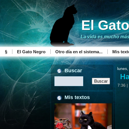
El Gat
La vida es mucho más 
§
El Gato Negro
Otro día en el sistema...
Mis text
lunes,
Buscar
Ha
7:36
|
Mis textos