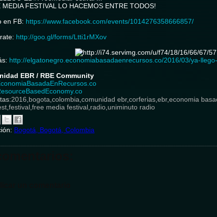
E MEDIA FESTIVAL LO HACEMOS ENTRE TODOS!
o en FB:
https://www.facebook.com/events/1014276358666857/
rate:
http://goo.gl/forms/Ltti1rMXov
ás:
http://elgatonegro.economiabasadaenrecursos.co/2016/03/ya-llego-e
idad EBR / RBE Community
conomiaBasadaEnRecursos.co
esourceBasedEconomy.co
tas:
2016
,
bogota
,
colombia
,
comunidad ebr
,
corferias
,
ebr
,
economia basa
est
,
festival
,
free media festival
,
radio
,
uniminuto radio
ción:
Bogotá, Bogotá, Colombia
comentarios:
licar un comentario