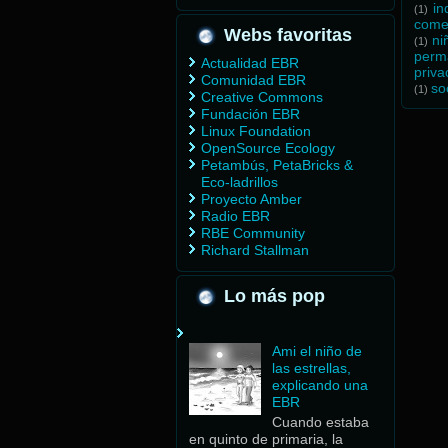
in
(1)
come
Webs favoritas
ni
(1)
perm
Actualidad EBR
priva
Comunidad EBR
so
(1)
Creative Commons
Fundación EBR
Linux Foundation
OpenSource Ecology
Petambús, PetaBricks &
Eco-ladrillos
Proyecto Amber
Radio EBR
RBE Community
Richard Stallman
Lo más pop
Ami el niño de
las estrellas,
explicando una
EBR
Cuando estaba
en quinto de primaria, la