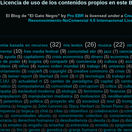
Licencia de uso de los contenidos propios en este 
El Blog de "El Gato Negro"
by
Pro EBR
is licensed under a
Cre
Reconocimiento-NoComercial 4.0 Internacional Lic
(32)
(26)
(22)
omia basada en recursos
mis textos
musica
ot
(10)
(9)
mental
free media festival
comunidad ebr
(8)
jazz
(7)
cienci
6)
ayuda
(5)
capitalismo
(5)
crisis economica
(5)
dinero
(5)
economia
(
o de poder
(4)
bogota
(4)
compartir
(4)
conciencia
(4)
cultura
(4)
eco
videos
(4)
niños
(4)
nuevo orden mundial
(4)
trabajo
(4)
universo
(4)
ortamiento
copyleft
copyright
creative commons
crisis
(3)
(3)
(3)
(3)
(3)
o
keiser report
libertad
rock
rt
tecnologia
trabajo en
(3)
(3)
(3)
(3)
(3)
(3)
E.UU.
actualidad rt
cambio de paradigma
capital
centr
(2)
(2)
(2)
(2)
matico
computadoras
comunidad
corrupcion
critica
cultu
(2)
(2)
(2)
(2)
(2)
mpatia
esclavitud moderna
etologia
feminismo
finanzas
(2)
(2)
(2)
(2)
(2)
anipulacion
manipulacion mediatica
motivacion
neoliberalis
(2)
(2)
(2)
petambus
politica
proyecto ebr
sociedad
soul
trum
2)
(2)
(2)
(2)
(2)
(2)
shima
Imagine
John Lennon
Stacy Herbert
Street Piano
a
(1)
(1)
(1)
(1)
(1)
nqueros
bojaca
chat
citas
citizenfour
colaboracion
com
(1)
(1)
(1)
(1)
(1)
(1)
tu
comunidades ubuntu
conocimiento colectivo
consciencia
(1)
(1)
(1)
cracia
derechos humanos
desobediencia
deuda
dias
did
(1)
(1)
(1)
(1)
(1)
la
empleo
engaño
enseñar
entrevista
envidia
epigenet
(1)
(1)
(1)
(1)
(1)
(1)
cieras
fmi
genes
genetica
granja humana
guerra de sex
(1)
(1)
(1)
(1)
(1)