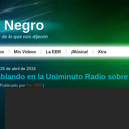
o Negro
de lo que nos dijeron
os
Mis Videos
La EBR
¡Música!
Xtra
 25 de abril de 2016
blando en la Uniminuto Radio sobre 
Publicado por
Pro EBR
|