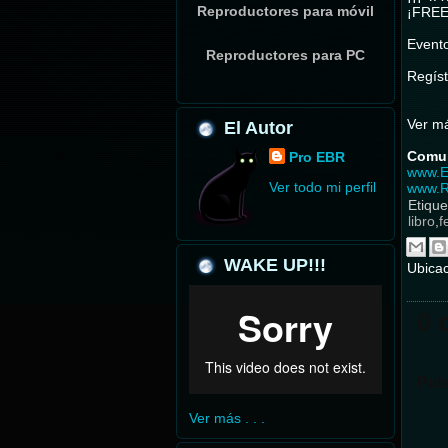
Reproductores para móvil
¡FRE
Event
Reproductores para PC
Regíst
Ver m
El Autor
Comun
Pro EBR
www.E
Ver todo mi perfil
www.R
Etique
libro
,
f
WAKE UP!!!
Ubica
0 
Pub
Ver más . . .