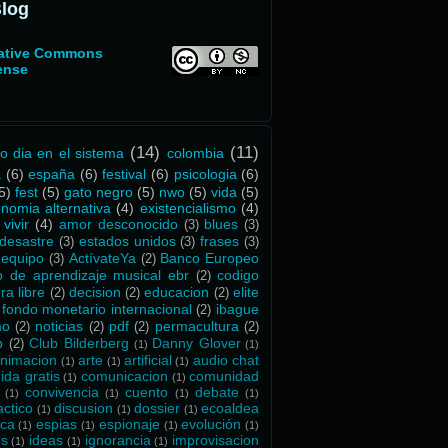
Blog
ative Commons
ense
(14)
(11)
ro dia en el sistema
colombia
a
(6)
españa
(6)
festival
(6)
psicologia
(6)
5)
fest
(5)
gato negro
(5)
nwo
(5)
vida
(5)
nomia alternativa
(4)
existencialismo
(4)
vivir
(4)
amor desconocido
blues
(3)
(3)
desastre
estados unidos
frases
(3)
(3)
(3)
 equipo
ActívateYa
Banco Europeo
(3)
(2)
o de aprendizaje musical ebr
codigo
(2)
ra libre
decision
educacion
elite
(2)
(2)
(2)
fondo monetario internacional
ibague
(2)
mo
noticias
pdf
permacultura
(2)
(2)
(2)
(2)
p
Club Bilderberg
Danny Glover
(2)
(1)
(1)
nimacion
arte
artificial
audio chat
(1)
(1)
(1)
ida gratis
comunicacion
comunidad
(1)
(1)
convivencia
cuento
debate
(1)
(1)
(1)
(1)
actico
discusion
dossier
ecoaldea
(1)
(1)
(1)
ica
espias
espionaje
evolución
(1)
(1)
(1)
(1)
os
ideas
ignorancia
improvisacion
(1)
(1)
(1)