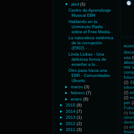
▼
abril
(5)
Centro de Aprendizaje
Musical EBR
Hablando en la
Uniminuto Radio
sobre el Free Media...
La naturaleza sistémica
de la corrupción
econ
(E902) - ...
docu
Linda Liukas - Una
usa
(
deliciosa forma de
abus
enseñar a lo...
mis 
Otro paso hacia una
comp
EBR - Comunidades
futur
Ubuntu
E
(2)
►
marzo
(3)
infor
e
►
febrero
(7)
(2)
m
(2)
►
enero
(8)
pet
(
►
2015
(8)
Fuku
►
2014
(7)
ba
(1)
ubun
►
2013
(1)
demo
►
2012
(2)
el
(1)
►
2011
(3)
finan