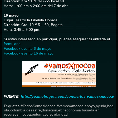
Dirección:
Kra 91 N. 147-55 local 40
Hora: 1:00 pm a 2:00 am del 7 de abril.
16 mayo
Lugar: Teatro la Libélula Dorada.
Dirección:
Cra. 19 # 51 -69, Bogotá
Hora: 3:45 a 9:00 pm.
Si estás interesado en participar, puedes asegurar tu entrada el
formulario
.
Facebook evento 6 de mayo
Facebook evento 16 de mayo
FUENTE:
http://yoamobogota.com/conciertos-vamosxmocoa/
Etiquetas:
#TodosSomosMocoa
,
#vamosXmocoa
,
apoyo
,
ayuda
,
bog
ota
,
colombia
,
desastre
,
donacion
,
ebr
,
economia basada en
recursos
,
mocoa
,
putumayo
,
solidaridad